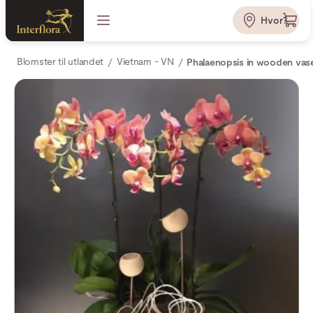
Hvor?
Blomster til utlandet
Vietnam - VN
Phalaenopsis in wooden vas