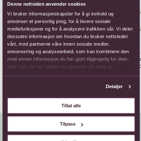
Denne nettsiden anvender cookies
Vi bruker informasjonskapsler for å gi innhold og
annonser et personlig preg, for å levere sosiale
mediefunksjoner og for å analysere trafikken vår. Vi deler
dessuten informasjon om hvordan du bruker nettstedet
vårt, med partnerne våre innen sosiale medier,
annonsering og analysearbeid, som kan kombinere den
12 Roses
Arrangement of Cut
Arr
med annen informasjon du har gjort tilgjengelig for dem,
Flowers
968,-
1133
eller som de har samlet inn gjennom din bruk av
Fra 792,-
tjenestene deres.
Detaljer
Tillat alle
Tilpass