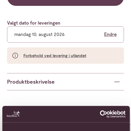
Valgt dato for leveringen
mandag 10. august 2026
Endre
Forbehold ved levering i utlandet
Produktbeskrivelse
Populære buketter i Vietnam
Se alle
Se mer om 12 Roses
Se mer om Arrangement of Cut
Se 