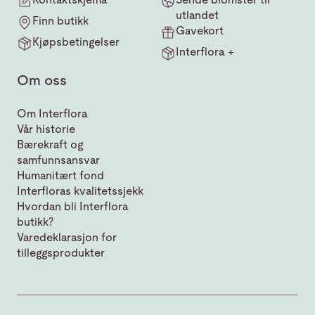
utlandet
Finn butikk
Gavekort
Kjøpsbetingelser
Interflora +
Om oss
Om Interflora
Vår historie
Bærekraft og
samfunnsansvar
Humanitært fond
Interfloras kvalitetssjekk
Hvordan bli Interflora
butikk?
Varedeklarasjon for
tilleggsprodukter