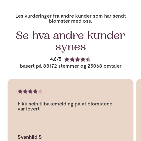
Les vurderinger fra andre kunder som har sendt
blomster med oss.
Se hva andre kunder
synes
4.6
K
basert på 88172 stemmer og 25068 omtaler
a
r
a
k
t
O
e
K
m
r
a
t
:
Fikk sein tilbakemelding på at blomstene
r
a
4
var levert
a
l
.
k
e
6
t
t
a
e
e
v
r
k
5
:
s
Svanhild S
m
4