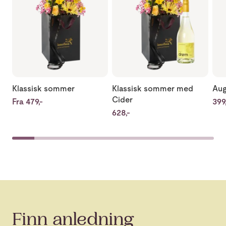
Klassisk sommer
Klassisk sommer med
Aug
Cider
Fra 479,-
399,
628,-
Finn anledning