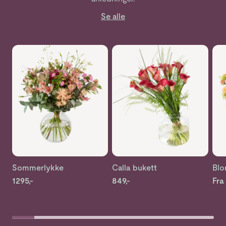
Se alle
Se mer om Sommerlykke
Se mer om Calla bukett
Se 
Sommerlykke
Calla bukett
Blo
1295,-
849,-
Fra