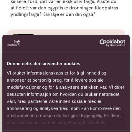
keisere, fordi det var en eksklusiv farge. Visste du
at fiolett var den egyptiske dronningen Kleopatras
yndlingsfarge? Kanskje er den din også?
Les mer om Slik dekker du bryllupsbordet med blomster
Les også
Slik dekker du bryllupsbordet med
blomster
Denne nettsiden anvender cookies
Vi bruker informasjonskapsler for å gi innhold og
annonser et personlig preg, for å levere sosiale
mediefunksjoner og for å analysere trafikken vår. Vi deler
Våre vakre brudebuketter
dessuten informasjon om hvordan du bruker nettstedet
vårt, med partnerne våre innen sosiale medier,
Gå til Bohem
Gå til Delikat
Gå til E
annonsering og analysearbeid, som kan kombinere den
med annen informasjon du har gjort tilgjengelig for dem,
eller som de har samlet inn gjennom din bruk av
tjenestene deres.