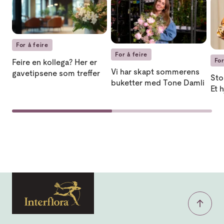
For å feire
For å feire
For
Feire en kollega? Her er
Vi har skapt sommerens
gavetipsene som treffer
Sto
buketter med Tone Damli
Et 