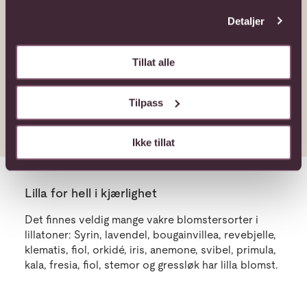
Detaljer
Tillat alle
Bohem
Delikat
Elegant
2650,-
2000,-
2750,-
Tilpass
Ikke tillat
Lilla for hell i kjærlighet
Det finnes veldig mange vakre blomstersorter i
lillatoner: Syrin, lavendel, bougainvillea, revebjelle,
klematis, fiol, orkidé, iris, anemone, svibel, primula,
kala, fresia, fiol, stemor og gressløk har lilla blomst.