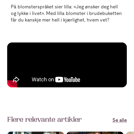
På blomsterspråket sier lilla: «Jeg ønsker deg hell
og lykke i livet». Med lilla blomster i brudebuketten
får du kanskje mer hell i kjærlighet, hvem vet?
Flere relevante artikler
Se alle
Feire en kollega? Her er gavetipsene som treffer
Vi har skapt sommerens buket
Sto