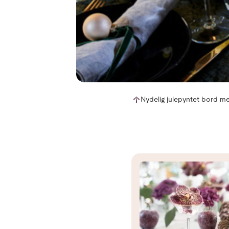
Nydelig julepyntet bord med
Les mer om Finn din stil på julebordpynten