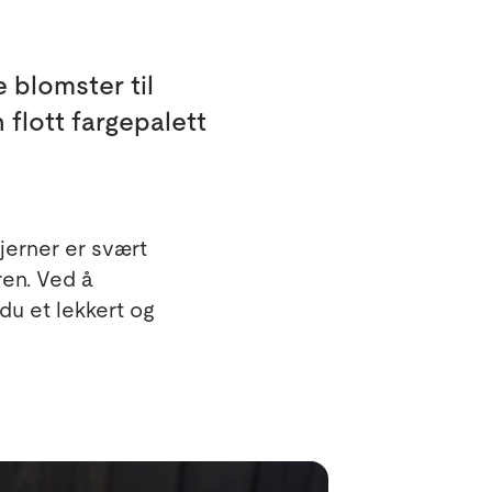
e blomster til
flott fargepalett
tjerner er svært
ren. Ved å
du et lekkert og