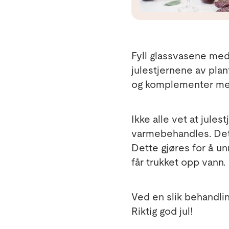
Fyll glassvasene med l
julestjernene av plan
og komplementer med
Ikke alle vet at jules
varmebehandles. Det 
Dette gjøres for å unn
får trukket opp vann.
Ved en slik behandlin
Riktig god jul!