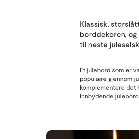
Klassisk, storslåt
borddekoren, og 
til neste julesels
Et julebord som er vak
populære gjennom jul
komplementere det hv
innbydende julebord