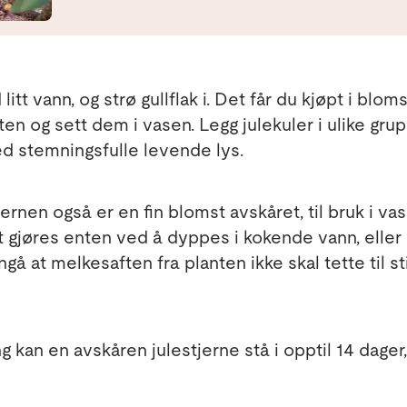
itt vann, og strø gullflak i. Det får du kjøpt i blom
ten og sett dem i vasen. Legg julekuler i ulike gr
 stemningsfulle levende lys.
tjernen også er en fin blomst avskåret, til bruk i va
gjøres enten ved å dyppes i kokende vann, eller 
gå at melkesaften fra planten ikke skal tette til st
g kan en avskåren julestjerne stå i opptil 14 dager,