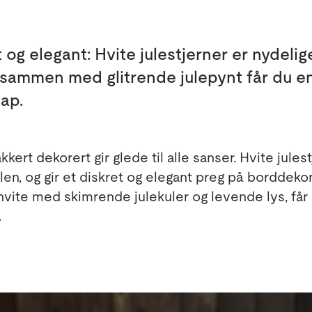
t og elegant: Hvite julestjerner er nydelig
sammen med glitrende julepynt får du en 
kap.
kert dekorert gir glede til alle sanser. Hvite jules
en, og gir et diskret og elegant preg på borddeko
ite med skimrende julekuler og levende lys, får 
.