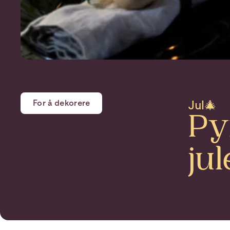
For å dekorere
Jul🎄
Py
ju