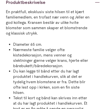
Produktbeskrivelse
En praktfull, eksklusiv siste hilsen til et kjært
familiemedlem, en trofast nær venn og /eller en
god kollega. Kransen består av ulike hvite
blomster som sammen skaper et blomstrende
og klassisk utrykk.
Diameter 65 cm.
Nærmeste familie velger ofte
kistedekorasjon, mens venner og
slektninger gjerne velger krans, hjerte eller
bårebukett/båredekorasjon.
Du kan legge til bånd etter du har lagt
produktet i handlekurven, slik at det er
tydelig hvem blomstene er fra. Dette blir
ofte lest opp i kirken, som en fin siste
hilsen.
Tekst til kort og bånd kan skrives inn etter
at du har lagt produktet i handlekurven. Et
kort er en fin måte å sende en personlig