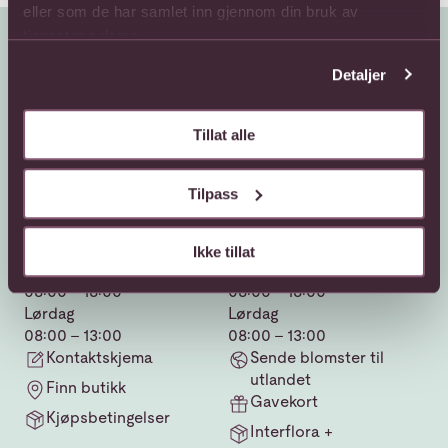
eller som de har samlet inn gjennom din bruk av
tjenestene deres.
Detaljer
Tillat alle
Kundeservice
Sende blomster
Tilpass
66 85 75 50
800 40 400
Ikke tillat
Mandag - fredag
Mandag - fredag
08:00 - 18:00
08:00 - 18:00
Lørdag
Lørdag
08:00 - 13:00
08:00 - 13:00
Kontaktskjema
Sende blomster til
utlandet
Finn butikk
Gavekort
Kjøpsbetingelser
Interflora +