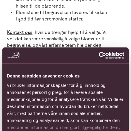
hilsen til de pårørende.
Blomstene til begravelsen leveres til kirken
i god tid før seremonien starter.
Kontakt oss
, hvis du trenger hjelp til å velge. Vi
vet det kan være vanskelig å velge blomster til
begravelse, og vårt erfarne team hjelper deg
gjerne med å finne en passende og vakker
blomsterhilsen.
Denne nettsiden anvender cookies
Vi bruker informasjonskapsler for å gi innhold og
Lokalt
Vi leverer på
Leverer til
Dedikert til
annonser et personlig preg, for å levere sosiale
håndverk
døren
hele verden
bærekraft
mediefunksjoner og for å analysere trafikken vår. Vi deler
dessuten informasjon om hvordan du bruker nettstedet
vårt, med partnerne våre innen sosiale medier,
annonsering og analysearbeid, som kan kombinere den
med annen informasjon du har gjort tilgjengelig for dem,