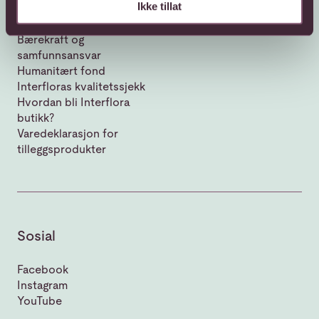
Ikke tillat
Om Interflora
Vår historie
Bærekraft og
samfunnsansvar
Humanitært fond
Interfloras kvalitetssjekk
Hvordan bli Interflora
butikk?
Varedeklarasjon for
tilleggsprodukter
Sosial
Facebook
Instagram
YouTube