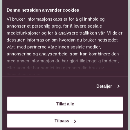
Denne nettsiden anvender cookies
Vi bruker informasjonskapsler for å gi innhold og
annonser et personlig preg, for å levere sosiale
mediefunksjoner og for å analysere trafikken vår. Vi deler
dessuten informasjon om hvordan du bruker nettstedet
vårt, med partnerne våre innen sosiale medier,
Kundeservice
Sende blomster
annonsering og analysearbeid, som kan kombinere den
med annen informasjon du har gjort tilgjengelig for dem,
66 85 75 50
800 40 400
eller som de har samlet inn gjennom din bruk av
Mandag - fredag
Mandag - fredag
tjenestene deres.
08:00 - 18:00
08:00 - 18:00
Lørdag
Lørdag
Detaljer
08:00 - 13:00
08:00 - 13:00
Kontaktskjema
Sende blomster til
utlandet
Tillat alle
Finn butikk
Gavekort
Kjøpsbetingelser
Interflora +
Tilpass
Om oss