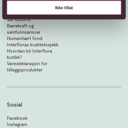
Ikke tillat
Om Interflora
Vår historie
Bærekraft og
samfunnsansvar
Humanitært fond
Interfloras kvalitetssjekk
Hvordan bli Interflora
butikk?
Varedeklarasjon for
tilleggsprodukter
Sosial
Facebook
Instagram