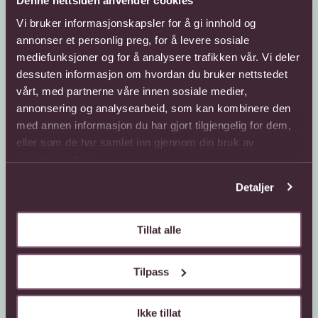
Denne nettsiden anvender cookies
Vi bruker informasjonskapsler for å gi innhold og
annonser et personlig preg, for å levere sosiale
mediefunksjoner og for å analysere trafikken vår. Vi deler
Kundeservice
Sende blomster
dessuten informasjon om hvordan du bruker nettstedet
vårt, med partnerne våre innen sosiale medier,
66 85 75 50
800 40 400
annonsering og analysearbeid, som kan kombinere den
med annen informasjon du har gjort tilgjengelig for dem,
Mandag - fredag
Mandag - fredag
08:00 - 18:00
08:00 - 18:00
eller som de har samlet inn gjennom din bruk av
Lørdag
Lørdag
tjenestene deres.
08:00 - 13:00
08:00 - 13:00
Detaljer
Kontaktskjema
Sende blomster til
utlandet
Finn butikk
Gavekort
Tillat alle
Kjøpsbetingelser
Interflora +
Om oss
Tilpass
Om Interflora
Ikke tillat