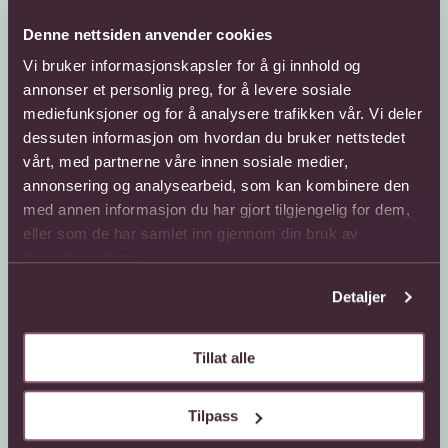
Denne nettsiden anvender cookies
Vi bruker informasjonskapsler for å gi innhold og
annonser et personlig preg, for å levere sosiale
mediefunksjoner og for å analysere trafikken vår. Vi deler
dessuten informasjon om hvordan du bruker nettstedet
vårt, med partnerne våre innen sosiale medier,
Kundeservice
Sende blomster
annonsering og analysearbeid, som kan kombinere den
med annen informasjon du har gjort tilgjengelig for dem,
66 85 75 50
800 40 400
eller som de har samlet inn gjennom din bruk av
Mandag - fredag
Mandag - fredag
tjenestene deres.
08:00 - 18:00
08:00 - 18:00
Lørdag
Lørdag
Detaljer
08:00 - 13:00
08:00 - 13:00
Kontaktskjema
Sende blomster til
utlandet
Tillat alle
Finn butikk
Gavekort
Kjøpsbetingelser
Interflora +
Tilpass
Om oss