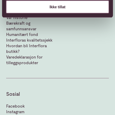
Ikke tillat
Om Interflora
Vår historie
Bærekraft og
samfunnsansvar
Humanitært fond
Interfloras kvalitetssjekk
Hvordan bli Interflora
butikk?
Varedeklarasjon for
tilleggsprodukter
Sosial
Facebook
Instagram