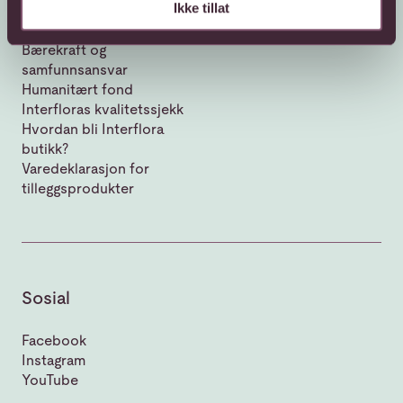
Ikke tillat
Om Interflora
Vår historie
Bærekraft og
samfunnsansvar
Humanitært fond
Interfloras kvalitetssjekk
Hvordan bli Interflora
butikk?
Varedeklarasjon for
tilleggsprodukter
Sosial
Facebook
Instagram
YouTube