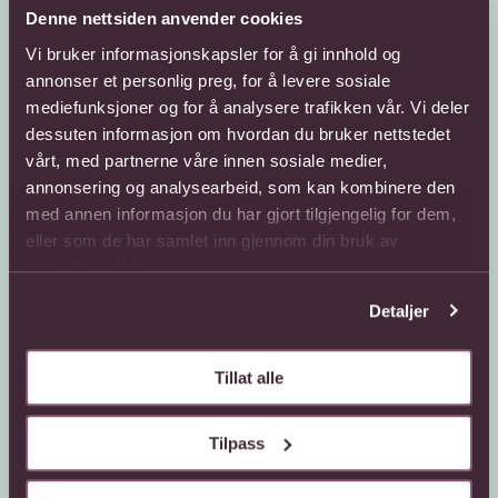
Denne nettsiden anvender cookies
Vi bruker informasjonskapsler for å gi innhold og
annonser et personlig preg, for å levere sosiale
mediefunksjoner og for å analysere trafikken vår. Vi deler
dessuten informasjon om hvordan du bruker nettstedet
Kundeservice
Sende blomster
vårt, med partnerne våre innen sosiale medier,
annonsering og analysearbeid, som kan kombinere den
66 85 75 50
800 40 400
med annen informasjon du har gjort tilgjengelig for dem,
Mandag - fredag
Mandag - fredag
eller som de har samlet inn gjennom din bruk av
08:00 - 18:00
08:00 - 18:00
tjenestene deres.
Lørdag
Lørdag
08:00 - 13:00
08:00 - 13:00
Detaljer
Kontaktskjema
Sende blomster til
utlandet
Finn butikk
Tillat alle
Gavekort
Kjøpsbetingelser
Interflora +
Tilpass
Om oss