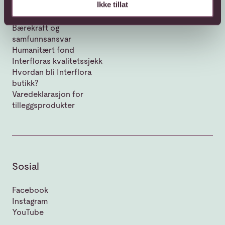
Ikke tillat
Om Interflora
Vår historie
Bærekraft og
samfunnsansvar
Humanitært fond
Interfloras kvalitetssjekk
Hvordan bli Interflora
butikk?
Varedeklarasjon for
tilleggsprodukter
Sosial
Facebook
Instagram
YouTube