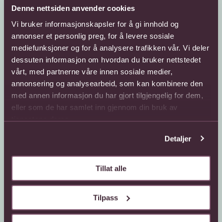
Denne nettsiden anvender cookies
Vi bruker informasjonskapsler for å gi innhold og
annonser et personlig preg, for å levere sosiale
mediefunksjoner og for å analysere trafikken vår. Vi deler
dessuten informasjon om hvordan du bruker nettstedet
Kundeservice
Sende blomster
vårt, med partnerne våre innen sosiale medier,
annonsering og analysearbeid, som kan kombinere den
66 85 75 50
800 40 400
med annen informasjon du har gjort tilgjengelig for dem,
Mandag - fredag
Mandag - fredag
eller som de har samlet inn gjennom din bruk av
08:00 - 18:00
08:00 - 18:00
tjenestene deres.
Lørdag
Lørdag
08:00 - 13:00
08:00 - 13:00
Detaljer
Kontaktskjema
Sende blomster til
utlandet
Finn butikk
Tillat alle
Gavekort
Kjøpsbetingelser
Interflora +
Tilpass
Om oss