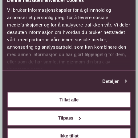
Denne nettsiden anvender cookies
Vi bruker informasjonskapsler for å gi innhold og
annonser et personlig preg, for å levere sosiale
mediefunksjoner og for å analysere trafikken vår. Vi deler
Kundeservice
Sende blomster
dessuten informasjon om hvordan du bruker nettstedet
vårt, med partnerne våre innen sosiale medier,
66 85 75 50
800 40 400
annonsering og analysearbeid, som kan kombinere den
med annen informasjon du har gjort tilgjengelig for dem,
Mandag - fredag
Mandag - fredag
08:00 - 18:00
08:00 - 18:00
eller som de har samlet inn gjennom din bruk av
Lørdag
Lørdag
tjenestene deres.
08:00 - 13:00
08:00 - 13:00
Detaljer
Kontaktskjema
Sende blomster til
utlandet
Finn butikk
Gavekort
Tillat alle
Kjøpsbetingelser
Interflora +
Om oss
Tilpass
Om Interflora
Ikke tillat