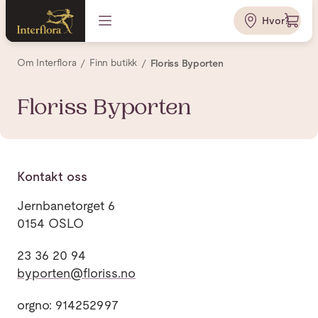
Hvor?
Om Interflora
Finn butikk
Floriss Byporten
Floriss Byporten
Kontakt oss
Jernbanetorget 6
0154 OSLO
23 36 20 94
byporten@floriss.no
orgno: 914252997