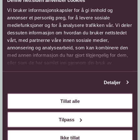
Denne nettsiden anvender cookies
Vi bruker informasjonskapsler for å gi innhold og
annonser et personlig preg, for å levere sosiale
mediefunksjoner og for å analysere trafikken vår. Vi deler
Kundeservice
Sende blomster
dessuten informasjon om hvordan du bruker nettstedet
vårt, med partnerne våre innen sosiale medier,
66 85 75 50
800 40 400
annonsering og analysearbeid, som kan kombinere den
med annen informasjon du har gjort tilgjengelig for dem,
Mandag - fredag
Mandag - fredag
08:00 - 18:00
08:00 - 18:00
eller som de har samlet inn gjennom din bruk av
Lørdag
Lørdag
tjenestene deres.
08:00 - 13:00
08:00 - 13:00
Detaljer
Kontaktskjema
Sende blomster til
utlandet
Finn butikk
Gavekort
Tillat alle
Kjøpsbetingelser
Interflora +
Om oss
Tilpass
Om Interflora
Ikke tillat