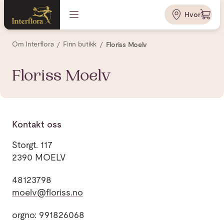
Hvor?
Om Interflora
Finn butikk
Floriss Moelv
Floriss Moelv
Kontakt oss
Storgt. 117
2390 MOELV
48123798
moelv@floriss.no
orgno: 991826068