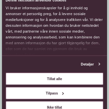
Denne nettsiden anvender cookies
Vi bruker informasjonskapsler for å gi innhold og
annonser et personlig preg, for å levere sosiale
mediefunksjoner og for å analysere trafikken vår. Vi deler
Kundeservice
Sende blomster
dessuten informasjon om hvordan du bruker nettstedet
vårt, med partnerne våre innen sosiale medier,
66 85 75 50
800 40 400
annonsering og analysearbeid, som kan kombinere den
med annen informasjon du har gjort tilgjengelig for dem,
Mandag - fredag
Mandag - fredag
08:00 - 18:00
08:00 - 18:00
eller som de har samlet inn gjennom din bruk av
Lørdag
Lørdag
tjenestene deres.
08:00 - 13:00
08:00 - 13:00
Detaljer
Kontaktskjema
Sende blomster til
utlandet
Finn butikk
Gavekort
Tillat alle
Kjøpsbetingelser
Interflora +
Om oss
Tilpass
Om Interflora
Ikke tillat