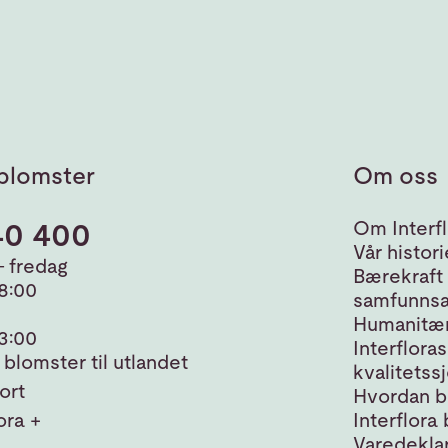
blomster
Om oss
40 400
Om Interfl
Vår histori
 fredag
Bærekraft
18:00
samfunnsa
Humanitær
13:00
Interfloras
blomster til utlandet
kvalitetss
ort
Hvordan bl
ora +
Interflora 
Varedeklar