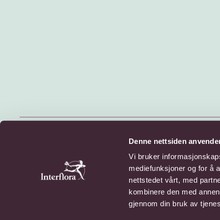
© 2026 Interflora Norge SA
Denne nettsiden anvende
Billingstadsletta 13, 1396 Billingstad
Vi bruker informasjonskapsl
mediefunksjoner og for å a
Personvern
Cookies
nettstedet vårt, med part
kombinere den med annen in
gjennom din bruk av tjene