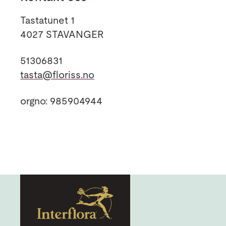
Tastatunet 1
4027 STAVANGER
51306831
tasta@floriss.no
orgno: 985904944