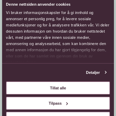
Denne nettsiden anvender cookies
Vi bruker informasjonskapsler for å gi innhold og
annonser et personlig preg, for å levere sosiale
mediefunksjoner og for å analysere trafikken vår. Vi deler
dessuten informasjon om hvordan du bruker nettstedet
Kundeservice
Sende blomster
vårt, med partnerne våre innen sosiale medier,
annonsering og analysearbeid, som kan kombinere den
66 85 75 50
800 40 400
med annen informasjon du har gjort tilgjengelig for dem,
Mandag - fredag
Mandag - fredag
eller som de har samlet inn gjennom din bruk av
08:00 - 18:00
08:00 - 18:00
tjenestene deres.
Lørdag
Lørdag
08:00 - 13:00
08:00 - 13:00
Detaljer
Kontaktskjema
Sende blomster til
utlandet
Finn butikk
Tillat alle
Gavekort
Kjøpsbetingelser
Interflora +
Tilpass
Om oss