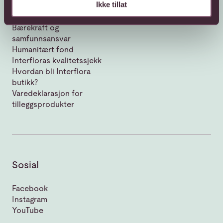
Ikke tillat
Om Interflora
Vår historie
Bærekraft og
samfunnsansvar
Humanitært fond
Interfloras kvalitetssjekk
Hvordan bli Interflora
butikk?
Varedeklarasjon for
tilleggsprodukter
Sosial
Facebook
Instagram
YouTube