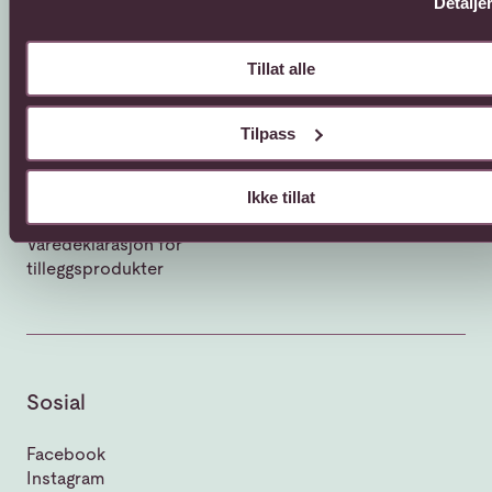
Detalje
Om Interflora
Tillat alle
Vår historie
Bærekraft og
samfunnsansvar
Tilpass
Humanitært fond
Interfloras kvalitetssjekk
Hvordan bli Interflora
Ikke tillat
butikk?
Varedeklarasjon for
tilleggsprodukter
Sosial
Facebook
Instagram