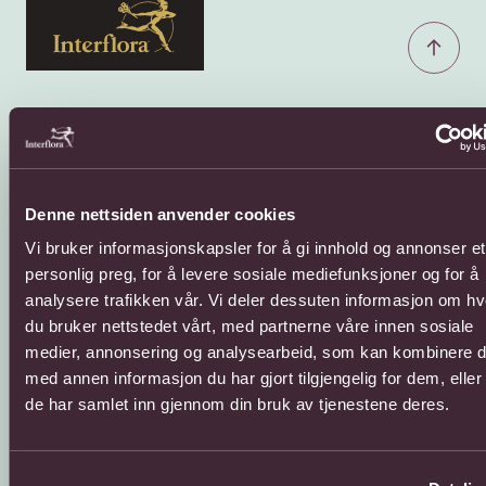
Kundeservice
Sende blomster
Denne nettsiden anvender cookies
66 85 75 50
800 40 400
Vi bruker informasjonskapsler for å gi innhold og annonser et
Mandag - fredag
Mandag - fredag
personlig preg, for å levere sosiale mediefunksjoner og for å
08:00 - 18:00
08:00 - 18:00
analysere trafikken vår. Vi deler dessuten informasjon om h
Lørdag
Lørdag
du bruker nettstedet vårt, med partnerne våre innen sosiale
08:00 - 13:00
08:00 - 13:00
medier, annonsering og analysearbeid, som kan kombinere 
Kontaktskjema
Sende blomster til
med annen informasjon du har gjort tilgjengelig for dem, elle
utlandet
Finn butikk
de har samlet inn gjennom din bruk av tjenestene deres.
Gavekort
Kjøpsbetingelser
Interflora +
Om oss