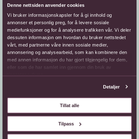
Denne nettsiden anvender cookies
Vi bruker informasjonskapsler for å gi innhold og
annonser et personlig preg, for å levere sosiale
mediefunksjoner og for å analysere trafikken vår. Vi deler
dessuten informasjon om hvordan du bruker nettstedet
Kundeservice
Sende blomster
vårt, med partnerne våre innen sosiale medier,
annonsering og analysearbeid, som kan kombinere den
66 85 75 50
800 40 400
med annen informasjon du har gjort tilgjengelig for dem,
Mandag - fredag
Mandag - fredag
eller som de har samlet inn gjennom din bruk av
08:00 - 18:00
08:00 - 18:00
tjenestene deres.
Lørdag
Lørdag
08:00 - 13:00
08:00 - 13:00
Detaljer
Kontaktskjema
Sende blomster til
utlandet
Finn butikk
Tillat alle
Gavekort
Kjøpsbetingelser
Interflora +
Tilpass
Om oss