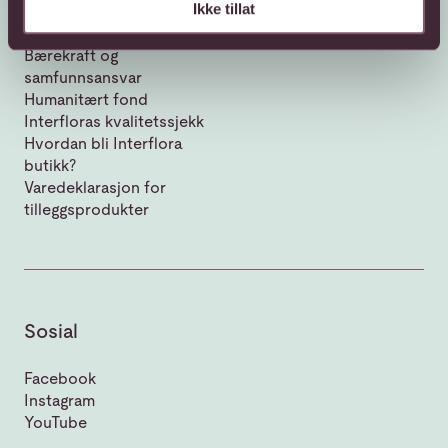
Ikke tillat
Om Interflora
Vår historie
Bærekraft og
samfunnsansvar
Humanitært fond
Interfloras kvalitetssjekk
Hvordan bli Interflora
butikk?
Varedeklarasjon for
tilleggsprodukter
Sosial
Facebook
Instagram
YouTube