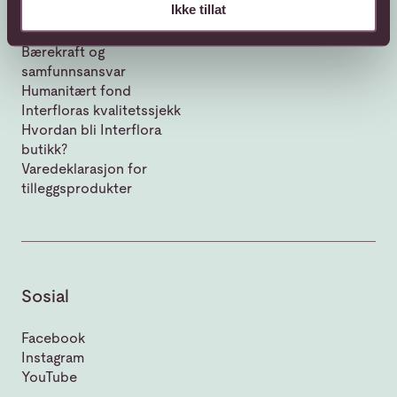
Ikke tillat
Om Interflora
Vår historie
Bærekraft og
samfunnsansvar
Humanitært fond
Interfloras kvalitetssjekk
Hvordan bli Interflora
butikk?
Varedeklarasjon for
tilleggsprodukter
Sosial
Facebook
Instagram
YouTube