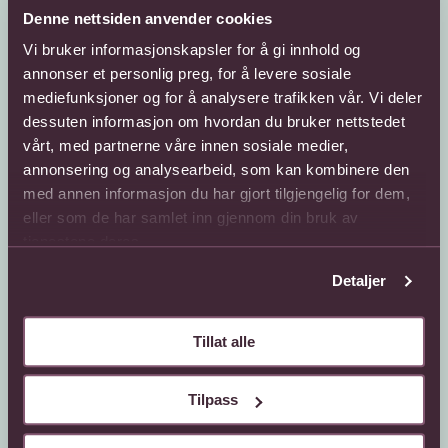
Denne nettsiden anvender cookies
Vi bruker informasjonskapsler for å gi innhold og
annonser et personlig preg, for å levere sosiale
mediefunksjoner og for å analysere trafikken vår. Vi deler
dessuten informasjon om hvordan du bruker nettstedet
Kundeservice
Sende blomster
vårt, med partnerne våre innen sosiale medier,
annonsering og analysearbeid, som kan kombinere den
66 85 75 50
800 40 400
med annen informasjon du har gjort tilgjengelig for dem,
Mandag - fredag
Mandag - fredag
eller som de har samlet inn gjennom din bruk av
08:00 - 18:00
08:00 - 18:00
tjenestene deres.
Lørdag
Lørdag
08:00 - 13:00
08:00 - 13:00
Detaljer
Kontaktskjema
Sende blomster til
utlandet
Finn butikk
Tillat alle
Gavekort
Kjøpsbetingelser
Interflora +
Tilpass
Om oss