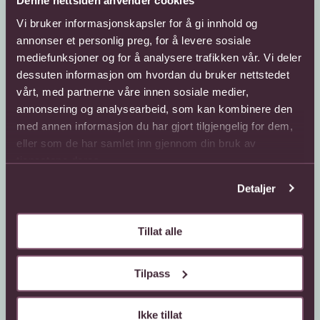
Denne nettsiden anvender cookies
Vi bruker informasjonskapsler for å gi innhold og
annonser et personlig preg, for å levere sosiale
mediefunksjoner og for å analysere trafikken vår. Vi deler
Kundeservice
Sende blomster
dessuten informasjon om hvordan du bruker nettstedet
vårt, med partnerne våre innen sosiale medier,
66 85 75 50
800 40 400
annonsering og analysearbeid, som kan kombinere den
med annen informasjon du har gjort tilgjengelig for dem,
Mandag - fredag
Mandag - fredag
08:00 - 18:00
08:00 - 18:00
eller som de har samlet inn gjennom din bruk av
Lørdag
Lørdag
tjenestene deres.
08:00 - 13:00
08:00 - 13:00
Detaljer
Kontaktskjema
Sende blomster til
utlandet
Finn butikk
Gavekort
Tillat alle
Kjøpsbetingelser
Interflora +
Om oss
Tilpass
Om Interflora
Ikke tillat