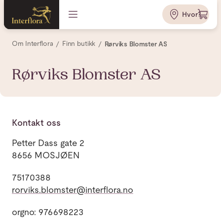
Hvor?
Om Interflora
Finn butikk
Rørviks Blomster AS
Rørviks Blomster AS
Kontakt oss
Petter Dass gate 2
8656 MOSJØEN
75170388
rorviks.blomster@interflora.no
orgno: 976698223