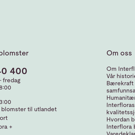
blomster
Om oss
40 400
Om Interfl
Vår histori
 fredag
Bærekraft
18:00
samfunnsa
Humanitær
13:00
Interfloras
blomster til utlandet
kvalitetss
ort
Hvordan bl
ora +
Interflora 
Varedeklar