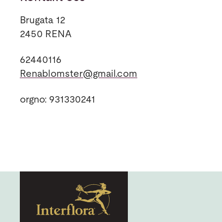
Brugata 12
2450 RENA
62440116
Renablomster@gmail.com
orgno: 931330241