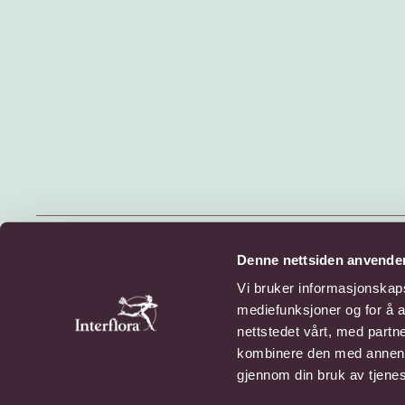
© 2026 Interflora Norge SA
Denne nettsiden anvende
Billingstadsletta 13, 1396 Billingstad
Vi bruker informasjonskapsl
mediefunksjoner og for å a
Personvern
Cookies
nettstedet vårt, med part
kombinere den med annen in
gjennom din bruk av tjene