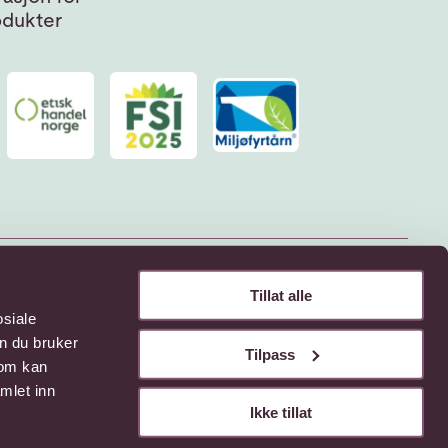
odukter
Tillat alle
osiale
n du bruker
Tilpass
som kan
mlet inn
Ikke tillat