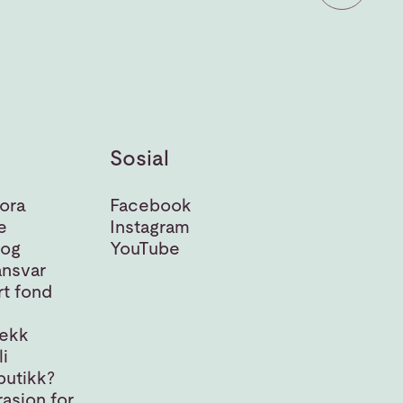
Sosial
ora
Facebook
e
Instagram
 og
YouTube
nsvar
t fond
jekk
i
butikk?
asjon for