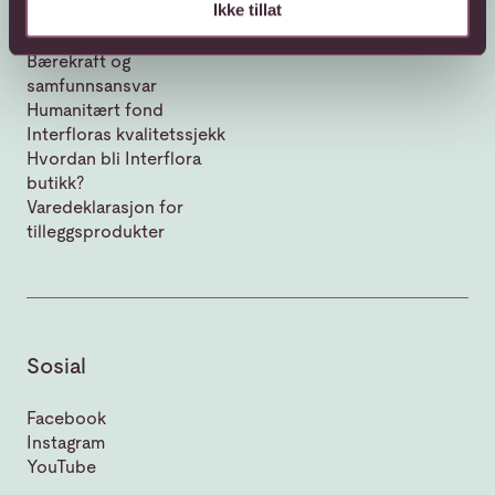
Ikke tillat
Om Interflora
Vår historie
Bærekraft og
samfunnsansvar
Humanitært fond
Interfloras kvalitetssjekk
Hvordan bli Interflora
butikk?
Varedeklarasjon for
tilleggsprodukter
Sosial
Facebook
Instagram
YouTube