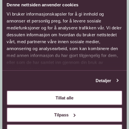
Denne nettsiden anvender cookies
Vi bruker informasjonskapsler for å gi innhold og
annonser et personlig preg, for å levere sosiale
mediefunksjoner og for å analysere trafikken vår. Vi deler
dessuten informasjon om hvordan du bruker nettstedet
Kundeservice
Sende blomster
vårt, med partnerne våre innen sosiale medier,
annonsering og analysearbeid, som kan kombinere den
66 85 75 50
800 40 400
med annen informasjon du har gjort tilgjengelig for dem,
Mandag - fredag
Mandag - fredag
eller som de har samlet inn gjennom din bruk av
08:00 - 18:00
08:00 - 18:00
tjenestene deres.
Lørdag
Lørdag
08:00 - 13:00
08:00 - 13:00
Detaljer
Kontaktskjema
Sende blomster til
utlandet
Finn butikk
Tillat alle
Gavekort
Kjøpsbetingelser
Interflora +
Tilpass
Om oss