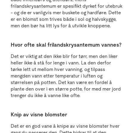
frilandskrysantemum er spesifikt dyrket for utebruk
- og de er vanligvis mer buskete og hardføre. Dette
er en blomst som trives både i sol og halvskygge,
men den bør ha litt lys for å utvikle knoppene.
Hvor ofte skal frilandskrysantemum vannes?
Det er viktig at den ikke blir for tørr, men den liker
heller ikke å stå for lenge i vann. La den derfor
tørke lett ut mellom hver vanning, og tilpass
mengden vann etter temperatur i luften og
størrelsen på potten. Det kan være en fordel å
plante den over i en større potte, for med mer jord
trenger du ikke å vanne like ofte.
Knip av visne blomster
Det er en god vane å knipe av visne blomster hver
gang du passerer den. Dette bidrar til at den