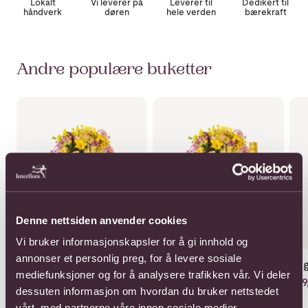
Lokalt
Vi leverer på
Leverer til
Dedikert til
håndverk
døren
hele verden
bærekraft
Andre populære buketter
Se mer om Klassisk sommer
Se mer om Klassisk sommer m
Se 
Denne nettsiden anvender cookies
Vi bruker informasjonskapsler for å gi innhold og
annonser et personlig preg, for å levere sosiale
Klassisk sommer
Klassisk sommer med
Aug
mediefunksjoner og for å analysere trafikken vår. Vi deler
Cider
Fra 479,-
399,
dessuten informasjon om hvordan du bruker nettstedet
628,-
vårt, med partnerne våre innen sosiale medier,