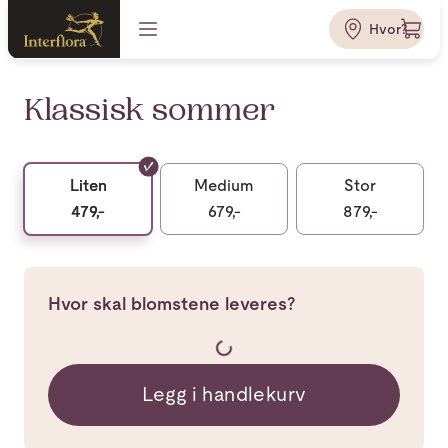
Hvor?
Klassisk sommer
Liten
Medium
Stor
479,-
679,-
879,-
Hvor skal blomstene leveres?
Legg i handlekurv