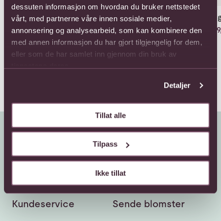
dessuten informasjon om hvordan du bruker nettstedet
Klassisk sommer
Klassisk sommer med
Aug
vårt, med partnerne våre innen sosiale medier,
Cider
Fra 479,-
399,
annonsering og analysearbeid, som kan kombinere den
628,-
med annen informasjon du har gjort tilgjengelig for dem,
eller som de har samlet inn gjennom din bruk av
tjenestene deres.
Detaljer
Tillat alle
Tilpass
Ikke tillat
Kundeservice
Sende blomster