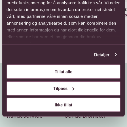
mediefunksjoner og for å analysere trafikken vår. Vi deler
Fett 36g
Klassisk sommer
Klassisk sommer med
Aug
dessuten informasjon om hvordan du bruker nettstedet
-hvorav mettede fettsyrer 23g
Cider
Fra 479,-
399,
vårt, med partnerne våre innen sosiale medier,
Karbohydrater 51g
628,-
annonsering og analysearbeid, som kan kombinere den
-hvorav sukker 50g
med annen informasjon du har gjort tilgjengelig for dem,
Protein 7g
eller som de har samlet inn gjennom din bruk av
Salt 0g
tjenestene deres.
Detaljer
Tillat alle
Tilpass
Ikke tillat
Kundeservice
Sende blomster