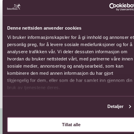
Denne nettsiden anvender cookies
Vi bruker informasjonskapsler for å gi innhold og annonser et
personlig preg, for å levere sosiale mediefunksjoner og for å
12 roses long stemmed
12 roses medium
12 
analysere trafikken vår. Vi deler dessuten informasjon om
stemmed
1210,-
770
hvordan du bruker nettstedet vårt, med partnerne våre innen
935,-
sosiale medier, annonsering og analysearbeid, som kan
kombinere den med annen informasjon du har gjort
tilgjengelig for dem, eller som de har samlet inn gjennom din
bruk av tjenestene deres.
Detaljer
Tillat alle