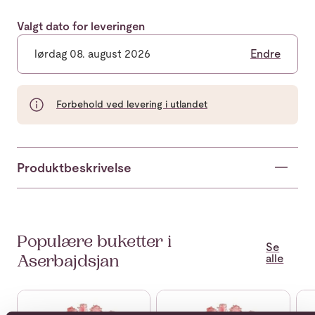
Valgt dato for leveringen
lørdag 08. august 2026
Endre
Forbehold ved levering i utlandet
Produktbeskrivelse
Populære buketter i
Se
alle
Aserbajdsjan
Se mer om 12 roses long stemmed
Se mer om 12 roses medium s
Se 