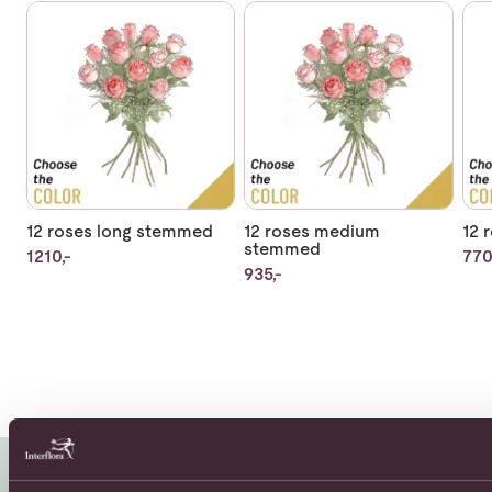
Se mer om 12 roses long stemmed
Se mer om 12 roses medium s
Se 
12 roses long stemmed
12 roses medium
12 
stemmed
1210,-
770
935,-