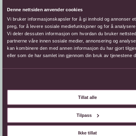
Denne nettsiden anvender cookies
Vi bruker informasjonskapsler for å gi innhold og annonser et
preg, for å levere sosiale mediefunksjoner og for å analysere 
Vi deler dessuten informasjon om hvordan du bruker nettsted
Kundeservice
Sende blomster
partnerne våre innen sosiale medier, annonsering og analys
kan kombinere den med annen informasjon du har gjort tilgje
66 85 75 50
800 40 400
eller som de har samlet inn gjennom din bruk av tjenestene 
Mandag - fredag
Mandag - fredag
08:00 - 18:00
08:00 - 18:00
Lørdag
Lørdag
08:00 - 13:00
08:00 - 13:00
Kontaktskjema
Sende blomster til
Tillat alle
utlandet
Finn butikk
Gavekort
Kjøpsbetingelser
Interflora +
Tilpass
Om oss
Ikke tillat