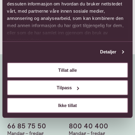
12 Long stemmed roses
12 roses medium
dessuten informasjon om hvordan du bruker nettstedet
stemmed
1100,-
vårt, med partnerne våre innen sosiale medier,
990,-
annonsering og analysearbeid, som kan kombinere den
med annen informasjon du har gjort tilgjengelig for dem,
eller som de har samlet inn gjennom din bruk av
tjenestene deres.
Detaljer
Tillat alle
Tilpass
Ikke tillat
Kundeservice
Sende blomster
66 85 75 50
800 40 400
Mandag - fredag
Mandag - fredag