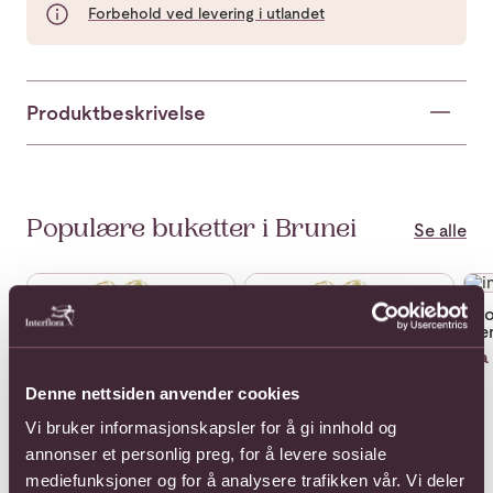
Forbehold ved levering i utlandet
Produktbeskrivelse
Populære buketter i Brunei
Se alle
Se mer om 12 Long stemmed roses
Se mer om 12 roses medium s
Se 
6 r
st
Fra 
Denne nettsiden anvender cookies
Vi bruker informasjonskapsler for å gi innhold og
annonser et personlig preg, for å levere sosiale
mediefunksjoner og for å analysere trafikken vår. Vi deler