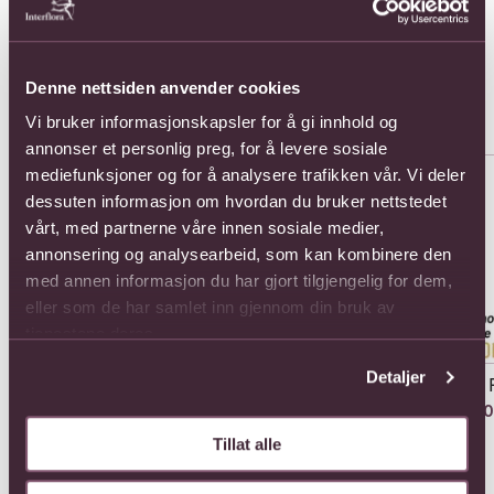
available with worldwide flower delivery.
Denne nettsiden anvender cookies
Populære buketter i Bulgaria
Se alle
Vi bruker informasjonskapsler for å gi innhold og
annonser et personlig preg, for å levere sosiale
Se mer om 11 Roses
Se mer om 15 Roses
Se 
mediefunksjoner og for å analysere trafikken vår. Vi deler
dessuten informasjon om hvordan du bruker nettstedet
vårt, med partnerne våre innen sosiale medier,
annonsering og analysearbeid, som kan kombinere den
med annen informasjon du har gjort tilgjengelig for dem,
eller som de har samlet inn gjennom din bruk av
tjenestene deres.
Detaljer
11 Roses
15 Roses
23 
935,-
1133,-
180
Tillat alle