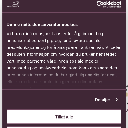
season at the time. That means that every
bouquet will be totally unique.
Denne nettsiden anvender cookies
Populære buketter i Bulgaria
Se alle
Vi bruker informasjonskapsler for å gi innhold og
annonser et personlig preg, for å levere sosiale
Se mer om 11 Roses
Se mer om 15 Roses
Se 
mediefunksjoner og for å analysere trafikken vår. Vi deler
dessuten informasjon om hvordan du bruker nettstedet
vårt, med partnerne våre innen sosiale medier,
annonsering og analysearbeid, som kan kombinere den
med annen informasjon du har gjort tilgjengelig for dem,
eller som de har samlet inn gjennom din bruk av
tjenestene deres.
Detaljer
11 Roses
15 Roses
23 
935,-
1133,-
180
Tillat alle