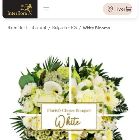
Hvor?
Blomster til utlandet
Bulgaria - BG
White Blooms