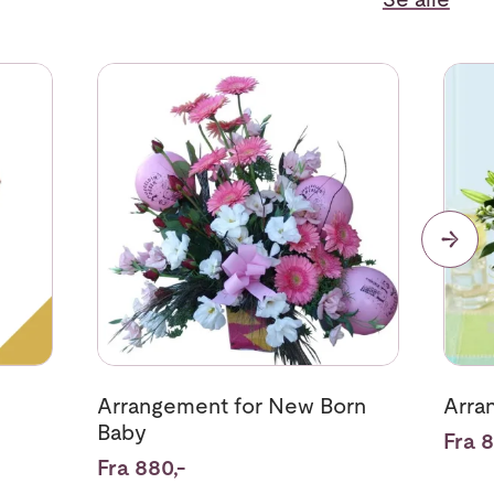
emmed
Se mer om Arrangement for New Born Baby
Se me
Arrangement for New Born
Arra
Baby
Fra 8
Fra 880,-