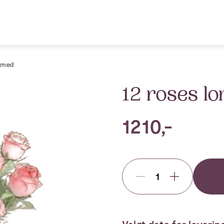
emmed
12 roses l
1210,-