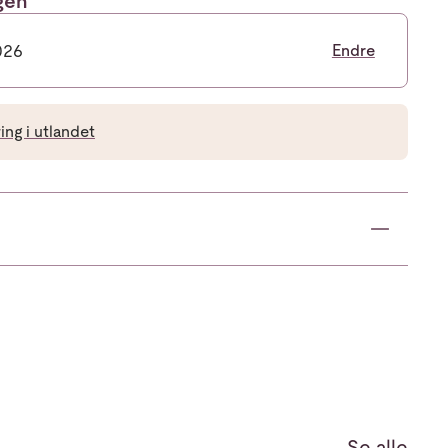
ngen
026
Endre
ng i utlandet
Se alle