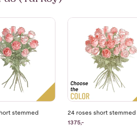
2 roses short stemmed
Se mer om 24 roses short st
short stemmed
24 roses short stemmed
1375,-