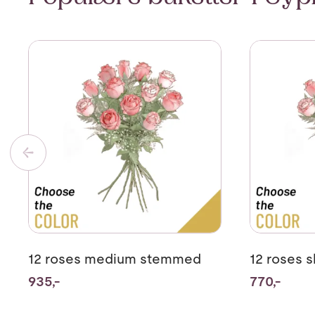
Se mer om 12 roses medium stemmed
Se mer om 1
12 roses medium stemmed
12 roses 
935,-
770,-