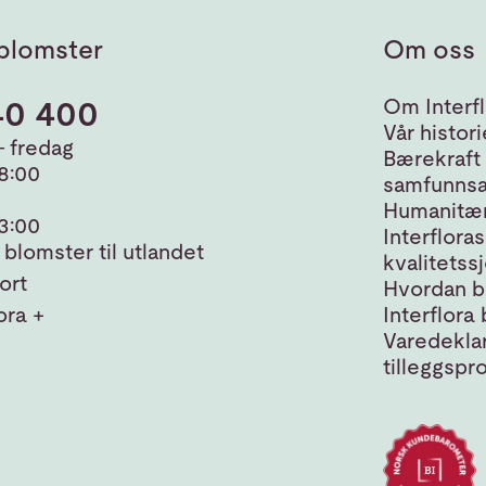
blomster
Om oss
40 400
Om Interfl
Vår histori
 fredag
Bærekraft
18:00
samfunnsa
Humanitær
13:00
Interfloras
blomster til utlandet
kvalitetss
ort
Hvordan bl
ora +
Interflora 
Varedeklar
tilleggspr