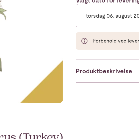
Valgt dato for leveri
torsdag 06. august 2
Forbehold ved leveri
Produktbeskrivelse
rus (Turkey)