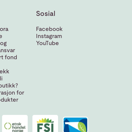
Sosial
ora
Facebook
e
Instagram
 og
YouTube
nsvar
t fond
jekk
i
butikk?
asjon for
odukter