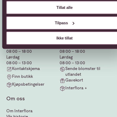
Tillat alle
Tilpass
Kundeservice
Sende blomster
66 85 75 50
800 40 400
Ikke tillat
Mandag - fredag
Mandag - fredag
08:00 - 18:00
08:00 - 18:00
Lørdag
Lørdag
08:00 - 13:00
08:00 - 13:00
Kontaktskjema
Sende blomster til
utlandet
Finn butikk
Gavekort
Kjøpsbetingelser
Interflora +
Om oss
Om Interflora
Vår historie