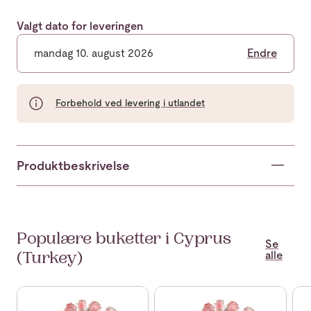
Valgt dato for leveringen
mandag 10. august 2026
Endre
Forbehold ved levering i utlandet
Produktbeskrivelse
Populære buketter i Cyprus
Se
alle
(Turkey)
Se mer om 12 roses long stemmed
Se mer om 12 roses medium s
Se 