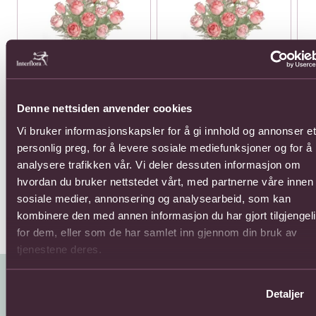
Denne nettsiden anvender cookies
12 roses long stemmed
12 roses medium
12 
Vi bruker informasjonskapsler for å gi innhold og annonser et
stemmed
1210,-
770
personlig preg, for å levere sosiale mediefunksjoner og for å
935,-
analysere trafikken vår. Vi deler dessuten informasjon om
hvordan du bruker nettstedet vårt, med partnerne våre innen
sosiale medier, annonsering og analysearbeid, som kan
kombinere den med annen informasjon du har gjort tilgjengel
for dem, eller som de har samlet inn gjennom din bruk av
tjenestene deres.
Detaljer