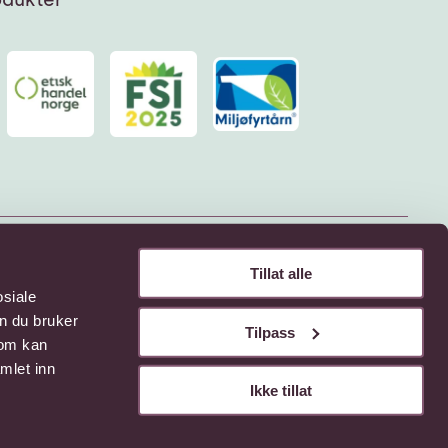
Tillat alle
osiale
n du bruker
Tilpass
som kan
mlet inn
Ikke tillat