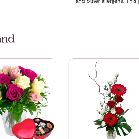
and other allergens. This 
and
Dream of Roses with red chocolate heart
Se mer om A moment of happi