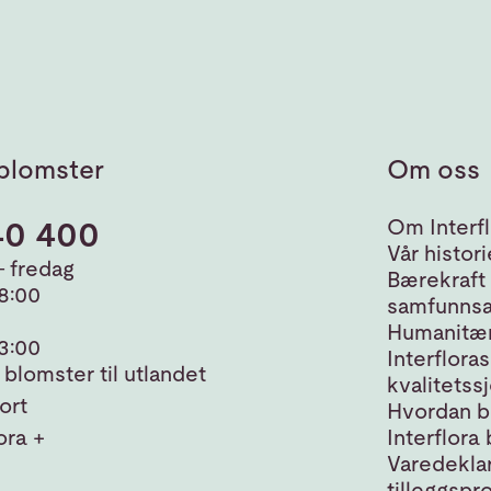
blomster
Om oss
40 400
Om Interfl
Vår histori
 fredag
Bærekraft
18:00
samfunnsa
Humanitær
13:00
Interfloras
blomster til utlandet
kvalitetss
ort
Hvordan bl
ora +
Interflora 
Varedeklar
tilleggspr