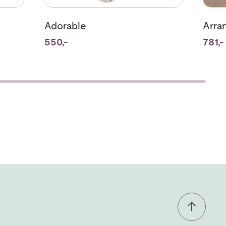
Adorable
Arra
550,-
781,-