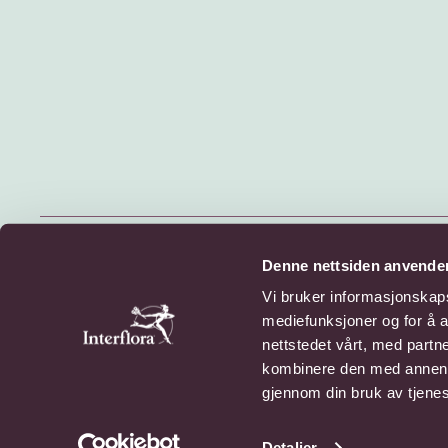
© 2026 Interflora Norge SA
Denne nettsiden anvende
Billingstadsletta 13, 1396 Billingstad
Vi bruker informasjonskapsl
mediefunksjoner og for å a
Personvern
Cookies
nettstedet vårt, med part
kombinere den med annen in
gjennom din bruk av tjene
Detaljer