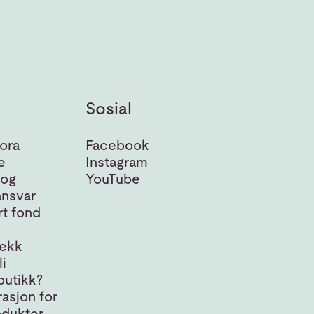
Sosial
ora
Facebook
e
Instagram
 og
YouTube
nsvar
t fond
jekk
i
butikk?
asjon for
odukter