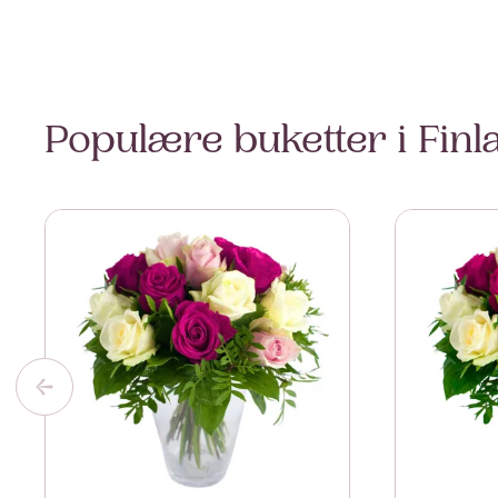
Populære buketter i Finl
Se mer om A Dream of Roses
Se mer om A 