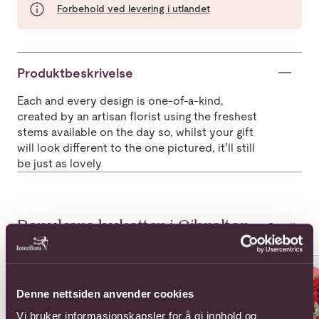
Forbehold ved levering i utlandet
Produktbeskrivelse
Each and every design is one-of-a-kind,
created by an artisan florist using the freshest
stems available on the day so, whilst your gift
will look different to the one pictured, it’ll still
be just as lovely
Populære buketter i Gibraltar
Se alle
Se mer om 12 Long Stem Roses.
Se mer om 24 Rose Bouquet
Se 
Denne nettsiden anvender cookies
Vi bruker informasjonskapsler for å gi innhold og