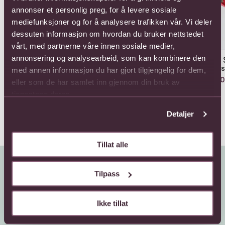
annonser et personlig preg, for å levere sosiale
mediefunksjoner og for å analysere trafikken vår. Vi deler
dessuten informasjon om hvordan du bruker nettstedet
vårt, med partnerne våre innen sosiale medier,
annonsering og analysearbeid, som kan kombinere den
12 Long Stem Roses.
24 Rose Bouquet
24 
Ros
med annen informasjon du har gjort tilgjengelig for dem,
1078,-
1771,-
180
eller som de har samlet inn gjennom din bruk av
tjenestene deres.
Detaljer
Tillat alle
Tilpass
Ikke tillat