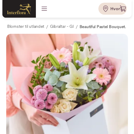
Hvor?
Blomster til utlandet
Gibraltar - GI
Beautiful Pastel Bouquet.