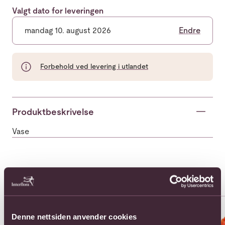
Valgt dato for leveringen
mandag 10. august 2026
Endre
Forbehold ved levering i utlandet
Produktbeskrivelse
Vase
Populære buketter i Hellas
Se alle
Se mer om 12 Roses
Se mer om 24 Roses
Se 
Denne nettsiden anvender cookies