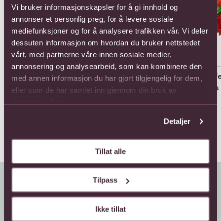
Vi bruker informasjonskapsler for å gi innhold og
annonser et personlig preg, for å levere sosiale
mediefunksjoner og for å analysere trafikken vår. Vi deler
dessuten informasjon om hvordan du bruker nettstedet
vårt, med partnerne våre innen sosiale medier,
annonsering og analysearbeid, som kan kombinere den
12 Roses
24 Roses
Aff
med annen informasjon du har gjort tilgjengelig for dem,
1067,-
1650,-
Fra
eller som de har samlet inn gjennom din bruk av
tjenestene deres.
Detaljer
Tillat alle
Tilpass
Ikke tillat