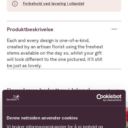
Forbehold ved levering i utlandet
Produktbeskrivelse
Each and every design is one-of-a-kind,
created by an artisan florist using the freshest
stems available on the day so, whilst your gift
will look different to the one pictured, it’ll still
be just as lovely.
Populære buketter i Irland
Se alle
Se mer om 12 Long Stem Roses.
Se mer om 24 Rose Bouquet
Se 
Denne nettsiden anvender cookies
Vi bruker informasjonskapsler for å gi innhold og