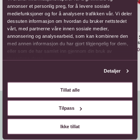
annonser et personlig preg, for å levere sosiale
mediefunksjoner og for å analysere trafikken vår. Vi deler
dessuten informasjon om hvordan du bruker nettstedet
vårt, med partnerne våre innen sosiale medier,
annonsering og analysearbeid, som kan kombinere den
12 Long Stem Roses.
24 Rose Bouquet
24 
Ros
med annen informasjon du har gjort tilgjengelig for dem,
1078,-
1771,-
180
eller som de har samlet inn gjennom din bruk av
tjenestene deres.
Detaljer
Tillat alle
Tilpass
Ikke tillat