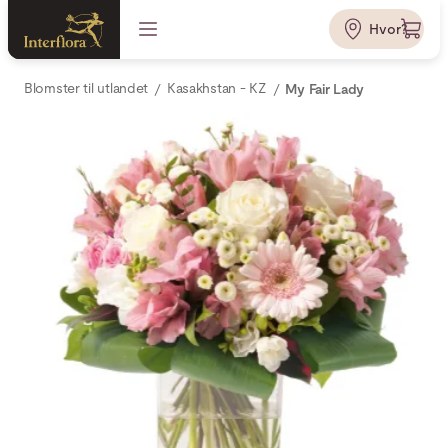
Hvor?
Blomster til utlandet
Kasakhstan - KZ
My Fair Lady