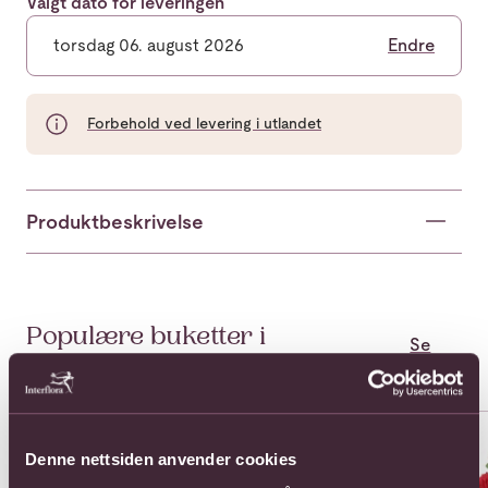
Valgt dato for leveringen
torsdag 06. august 2026
Endre
Forbehold ved levering i utlandet
Produktbeskrivelse
Populære buketter i
Se
alle
Kasakhstan
Se mer om 11 Roses Long Stem
Se mer om 11 Roses Medium S
Se 
Denne nettsiden anvender cookies