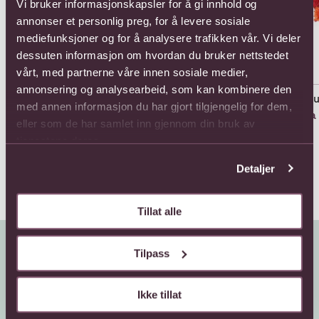
Vi bruker informasjonskapsler for å gi innhold og
annonser et personlig preg, for å levere sosiale
mediefunksjoner og for å analysere trafikken vår. Vi deler
dessuten informasjon om hvordan du bruker nettstedet
vårt, med partnerne våre innen sosiale medier,
annonsering og analysearbeid, som kan kombinere den
11 Roses Long Stem
11 Roses Medium Stem
All
med annen informasjon du har gjort tilgjengelig for dem,
858,-
803,-
Fra
eller som de har samlet inn gjennom din bruk av
tjenestene deres.
Detaljer
Tillat alle
Tilpass
Ikke tillat