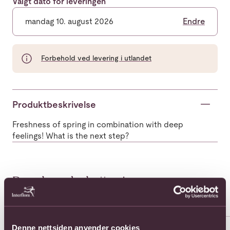
Valgt dato for leveringen
mandag 10. august 2026
Endre
Forbehold ved levering i utlandet
Produktbeskrivelse
Freshness of spring in combination with deep
feelings! What is the next step?
Populære buketter i
Se
alle
Kasakhstan
Se mer om 11 Roses Long Stem
Se mer om 11 Roses Medium S
Se 
Denne nettsiden anvender cookies