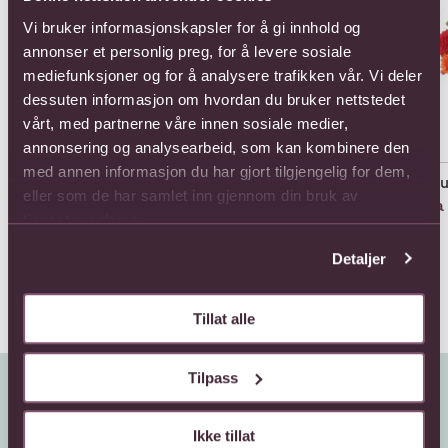
Vi bruker informasjonskapsler for å gi innhold og
annonser et personlig preg, for å levere sosiale
mediefunksjoner og for å analysere trafikken vår. Vi deler
dessuten informasjon om hvordan du bruker nettstedet
vårt, med partnerne våre innen sosiale medier,
annonsering og analysearbeid, som kan kombinere den
med annen informasjon du har gjort tilgjengelig for dem,
11 Roses Long Stem
11 Roses Medium Stem
All
eller som de har samlet inn gjennom din bruk av
858,-
803,-
Fra
tjenestene deres.
Detaljer
Tillat alle
Tilpass
Ikke tillat