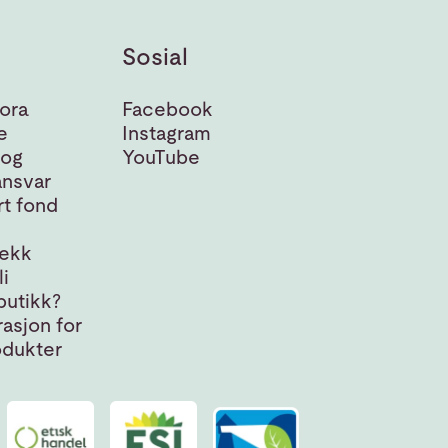
Sosial
ora
Facebook
e
Instagram
 og
YouTube
nsvar
t fond
jekk
i
butikk?
asjon for
odukter