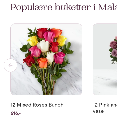
Populære buketter i Mal
Se mer om 12 Mixed Roses Bunch
Se mer om 12
12 Mixed Roses Bunch
12 Pink an
vase
616,-