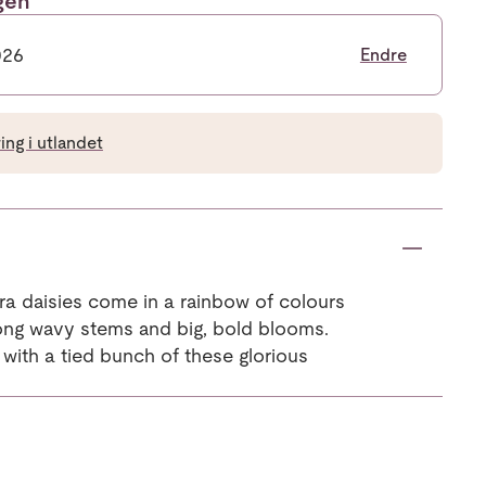
ngen
026
Endre
ng i utlandet
ra daisies come in a rainbow of colours
long wavy stems and big, bold blooms.
with a tied bunch of these glorious