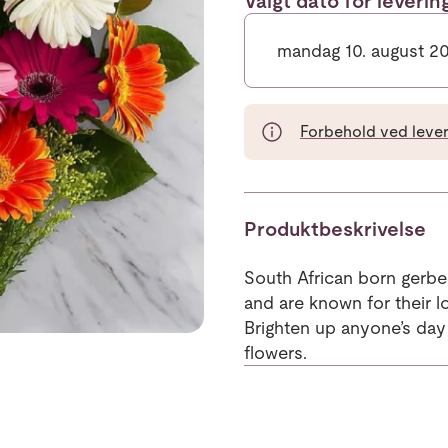
Valgt dato for leveri
mandag 10. august 2
Forbehold ved leveri
Produktbeskrivelse
South African born gerbe
and are known for their 
Brighten up anyone’s day 
flowers.