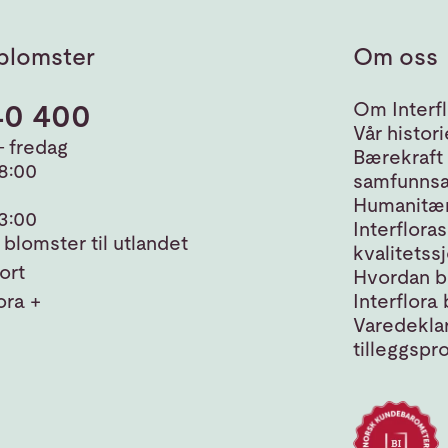
blomster
Om oss
40 400
Om Interfl
Vår histori
 fredag
Bærekraft
18:00
samfunnsa
Humanitær
13:00
Interfloras
blomster til utlandet
kvalitetss
ort
Hvordan bl
ora +
Interflora 
Varedeklar
tilleggspr