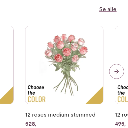
Se alle
med
Se mer om 12 roses medium stemmed
Se me
12 roses medium stemmed
12 r
528,-
495,-