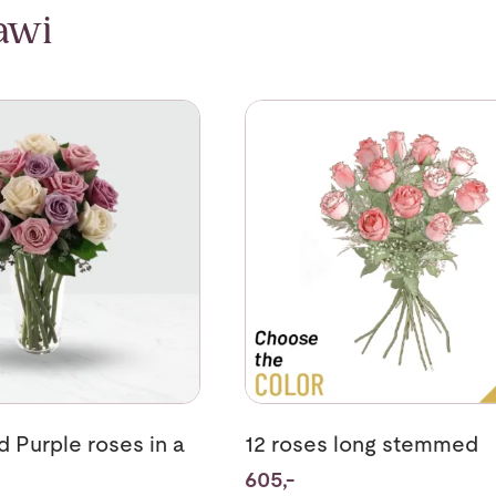
awi
 Pink and Purple roses in a vase
Se mer om 12 roses long stem
d Purple roses in a
12 roses long stemmed
605,-