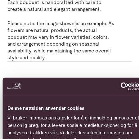
Each bouquet is handcrafted with care to
create a natural and elegant arrangement.
Please note: the image shown is an example. As
flowers are natural products, the actual
bouquet may vary in flower varieties, colors,
and arrangement depending on seasonal
availability, while maintaining the same overall
style and quality.
Populære buketter i Nederland
Se alle
Se mer om 12 roses medium stemmed
Se mer om Arrangement of cut
Se 
Denne nettsiden anvender cookies
Vi bruker informasjonskapsler for å gi innhold og annonser et
personlig preg, for å levere sosiale mediefunksjoner og for å
analysere trafikken vår. Vi deler dessuten informasjon om