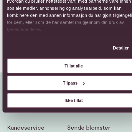
hvordan du bruker nettstedet vårt, med partnerne våre innen
sosiale medier, annonsering og analysearbeid, som kan
kombinere den med annen informasjon du har gjort tilgjengel
12 roses medium
Arrangement of cut
Arr
for dem, eller som de har samlet inn gjennom din bruk av
stemmed
flowers
Fra
tjenestene deres.
528,-
Fra 605,-
Detaljer
Tillat alle
Tilpass
Ikke tillat
Kundeservice
Sende blomster