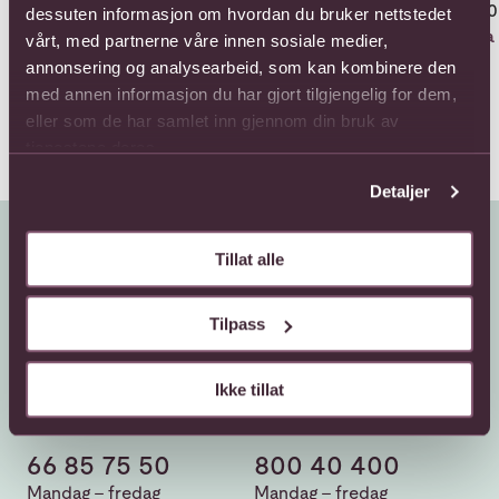
"Congratulations"
"Richness basket"
100
dessuten informasjon om hvordan du bruker nettstedet
Composition
Fra 693,-
Fra
vårt, med partnerne våre innen sosiale medier,
Fra 858,-
annonsering og analysearbeid, som kan kombinere den
med annen informasjon du har gjort tilgjengelig for dem,
eller som de har samlet inn gjennom din bruk av
tjenestene deres.
Detaljer
Tillat alle
Tilpass
Ikke tillat
Kundeservice
Sende blomster
66 85 75 50
800 40 400
Mandag - fredag
Mandag - fredag