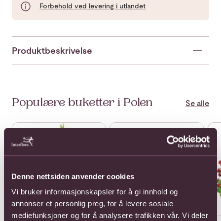
Forbehold ved levering i utlandet
Produktbeskrivelse
Populære buketter i Polen
Se alle
Se mer om "Congratulations"
Se mer om "Richness basket" 
Se 
Denne nettsiden anvender cookies
Vi bruker informasjonskapsler for å gi innhold og
annonser et personlig preg, for å levere sosiale
mediefunksjoner og for å analysere trafikken vår. Vi deler