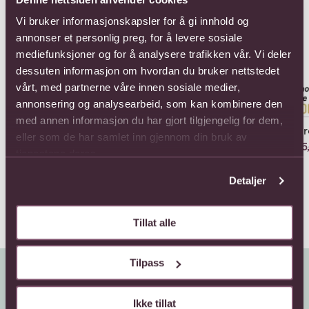
Vi bruker informasjonskapsler for å gi innhold og
annonser et personlig preg, for å levere sosiale
mediefunksjoner og for å analysere trafikken vår. Vi deler
dessuten informasjon om hvordan du bruker nettstedet
vårt, med partnerne våre innen sosiale medier,
annonsering og analysearbeid, som kan kombinere den
med annen informasjon du har gjort tilgjengelig for dem,
"Richness basket"
100 roses in a basket
12 
eller som de har samlet inn gjennom din bruk av
Composition
Fra 4081,-
715,
tjenestene deres.
Fra 858,-
Detaljer
Tillat alle
Tilpass
Ikke tillat