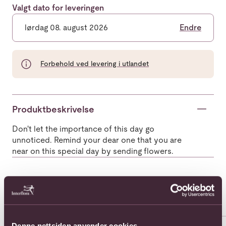
Valgt dato for leveringen
lørdag 08. august 2026
Endre
Forbehold ved levering i utlandet
Produktbeskrivelse
Don't let the importance of this day go
unnoticed. Remind your dear one that you are
near on this special day by sending flowers.
Populære buketter i Polen
Se alle
Se mer om "Richness basket" Composition
Se mer om 100 roses in a bask
Se 
Denne nettsiden anvender cookies