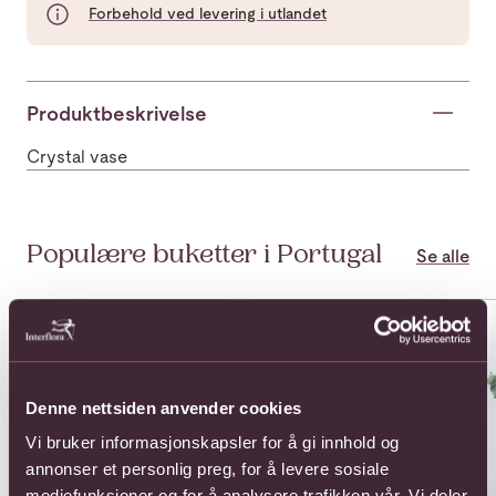
Forbehold ved levering i utlandet
Produktbeskrivelse
Crystal vase
Populære buketter i Portugal
Se alle
Se mer om Atenea
Se mer om Coffin cover with r
Se 
Denne nettsiden anvender cookies
Vi bruker informasjonskapsler for å gi innhold og
annonser et personlig preg, for å levere sosiale
mediefunksjoner og for å analysere trafikken vår. Vi deler