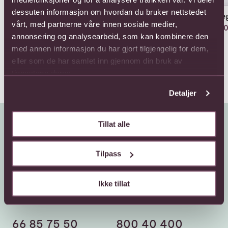
dessuten informasjon om hvordan du bruker nettstedet
Atenea
Coffin cover with red
Ele
roses
vårt, med partnerne våre innen sosiale medier,
Fra 440,-
550
1749,-
annonsering og analysearbeid, som kan kombinere den
med annen informasjon du har gjort tilgjengelig for dem,
eller som de har samlet inn gjennom din bruk av
tjenestene deres.
Detaljer
Tillat alle
Tilpass
Ikke tillat
Kundeservice
Sende blomster
66 85 75 50
800 40 400