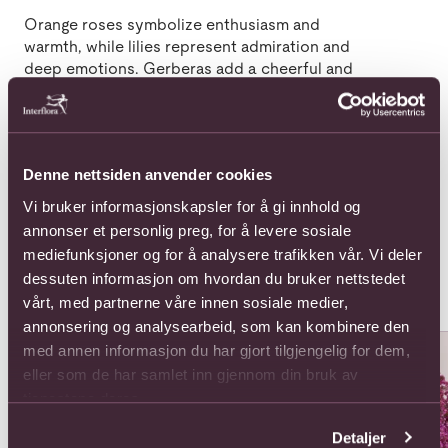
Orange roses symbolize enthusiasm and
warmth, while lilies represent admiration and
deep emotions. Gerberas add a cheerful and
spontaneous touch to the bouquet.
This lively and colorful arrangement is perfect
for celebrating friendship, sharing joy or
Denne nettsiden anvender cookies
surprising someone with a thoughtful and
expressive floral gesture.
Vi bruker informasjonskapsler for å gi innhold og
annonser et personlig preg, for å levere sosiale
mediefunksjoner og for å analysere trafikken vår. Vi deler
dessuten informasjon om hvordan du bruker nettstedet
Populære buketter i Portugal
Se alle
vårt, med partnerne våre innen sosiale medier,
annonsering og analysearbeid, som kan kombinere den
Se mer om Atenea
Se mer om Coffin cover with r
Se 
med annen informasjon du har gjort tilgjengelig for dem,
eller som de har samlet inn gjennom din bruk av
tjenestene deres.
Detaljer