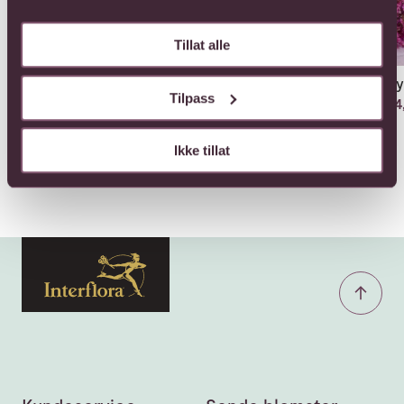
Tillat alle
Atenea
Coffin cover with red
Cry
roses
Tilpass
Fra 440,-
154,
1749,-
Ikke tillat