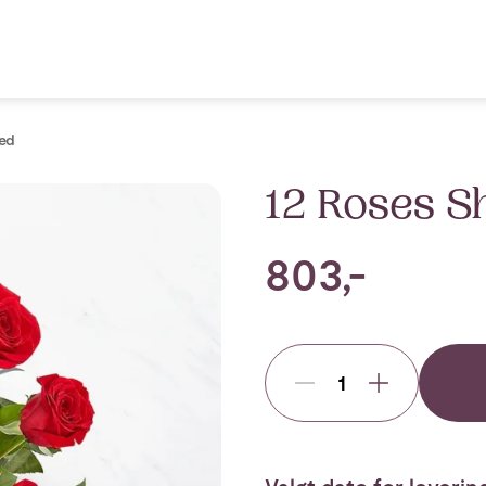
ed
12 Roses 
803,-