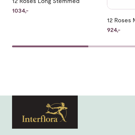
12 Roses Long Stemmed
1034,-
12 Roses
924,-