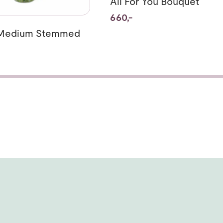
All For You Bouquet
660,-
 Medium Stemmed