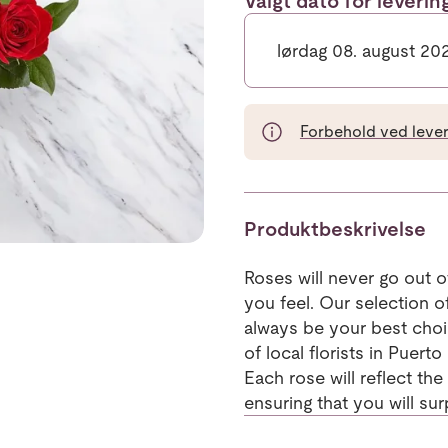
Valgt dato for leveri
lørdag 08. august 20
Forbehold ved leveri
Produktbeskrivelse
Roses will never go out 
you feel. Our selection o
always be your best choi
of local florists in Puerto
Each rose will reflect th
ensuring that you will su