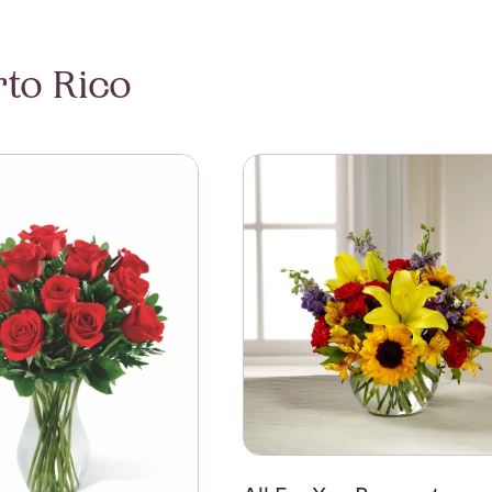
rto Rico
2 Roses Medium Stemmed
Se mer om All For You Bouque