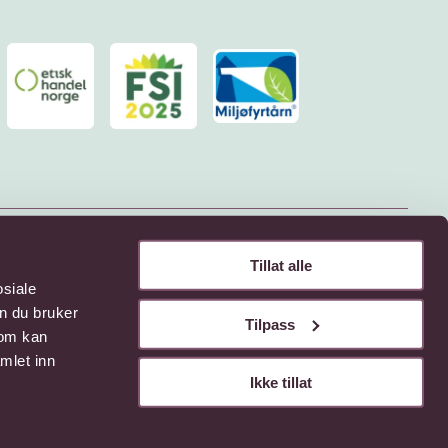
Tillat alle
osiale
n du bruker
Tilpass
som kan
mlet inn
Ikke tillat