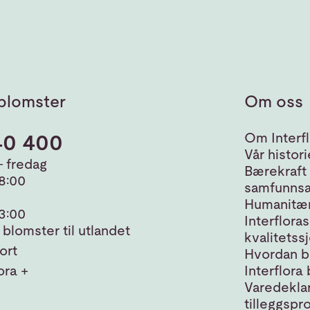
blomster
Om oss
40 400
Om Interfl
Vår histori
 fredag
Bærekraft
18:00
samfunnsa
Humanitær
13:00
Interfloras
blomster til utlandet
kvalitetss
ort
Hvordan bl
ora +
Interflora 
Varedeklar
tilleggspr