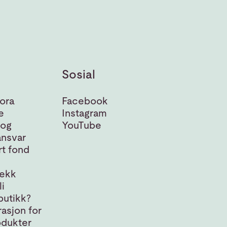
Sosial
ora
Facebook
e
Instagram
 og
YouTube
nsvar
t fond
jekk
i
butikk?
asjon for
odukter