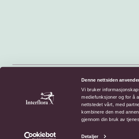
© 2026 Interflora Norge SA
Denne nettsiden anvende
Billingstadsletta 13, 1396 Billingstad
Vi bruker informasjonskapsl
mediefunksjoner og for å a
Personvern
Cookies
nettstedet vårt, med part
kombinere den med annen in
gjennom din bruk av tjene
Detaljer