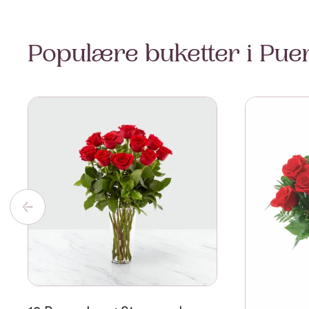
Populære buketter i Pue
Se mer om 12 Roses Long Stemmed
Se mer om 1