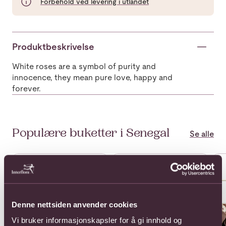
Forbehold ved levering i utlandet
Produktbeskrivelse
White roses are a symbol of purity and
innocence, they mean pure love, happy and
forever.
Populære buketter i Senegal
Se alle
Se mer om Arrangement of Plants in a Bowl
Se mer om Bouquet of Mixed C
Se 
Denne nettsiden anvender cookies
Vi bruker informasjonskapsler for å gi innhold og