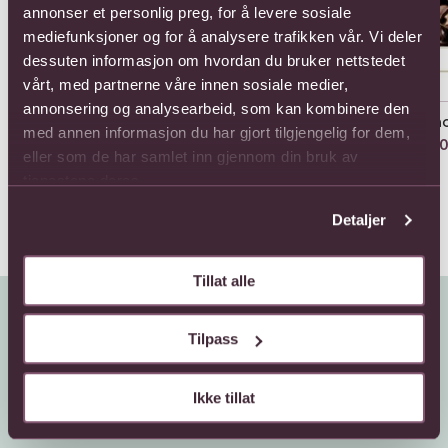
annonser et personlig preg, for å levere sosiale
mediefunksjoner og for å analysere trafikken vår. Vi deler
dessuten informasjon om hvordan du bruker nettstedet
Arrangement of Plants in
Bouquet of Mixed Cut
a Bowl
Flowers
vårt, med partnerne våre innen sosiale medier,
Fra 1133,-
Fra 880,-
annonsering og analysearbeid, som kan kombinere den
Cho
med annen informasjon du har gjort tilgjengelig for dem,
330
eller som de har samlet inn gjennom din bruk av
tjenestene deres.
Detaljer
Tillat alle
Tilpass
Ikke tillat