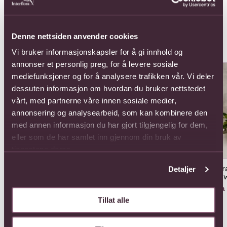
Denne nettsiden anvender cookies
Populære buketter i Singapore
Se alle
Vi bruker informasjonskapsler for å gi innhold og
annonser et personlig preg, for å levere sosiale
Se mer om A Sunflower Kind Of Love
Se mer om Amour Rouge
Se 
mediefunksjoner og for å analysere trafikken vår. Vi deler
dessuten informasjon om hvordan du bruker nettstedet
vårt, med partnerne våre innen sosiale medier,
annonsering og analysearbeid, som kan kombinere den
med annen informasjon du har gjort tilgjengelig for dem,
eller som de har samlet inn gjennom din bruk av
tjenestene deres.
A Sunflower Kind Of
Amour Rouge
Arr
Detaljer
Love
flo
1320,-
Fra 1485,-
Fra
Tillat alle