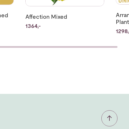
Arra
med
Affection Mixed
Plan
1364,-
1298,