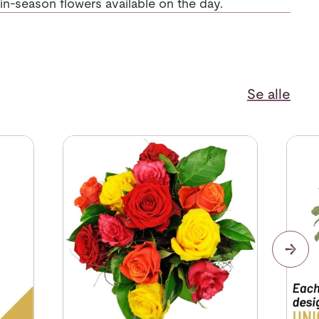
, in-season flowers available on the day.
Se alle
Stemmed
Se mer om Affection Mixed
Se me