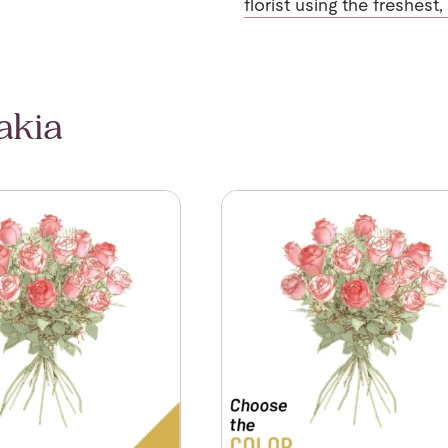
florist using the freshest
akia
5 Roses Long Stemmed
Se mer om 15 Roses Medium 