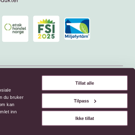
Tillat alle
osiale
n du bruker
Tilpass
som kan
mlet inn
Ikke tillat