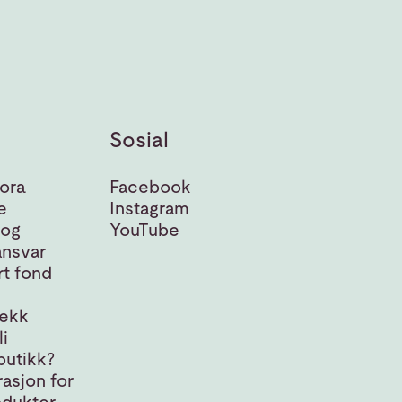
Sosial
ora
Facebook
e
Instagram
 og
YouTube
nsvar
t fond
jekk
i
butikk?
asjon for
odukter