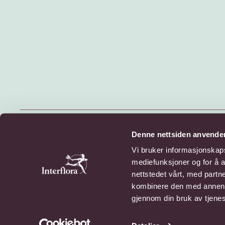
© 2026 Interflora Norge SA
Denne nettsiden anvende
Billingstadsletta 13, 1396 Billingstad
Vi bruker informasjonskapsl
mediefunksjoner og for å a
Personvern
Cookies
nettstedet vårt, med part
kombinere den med annen in
gjennom din bruk av tjene