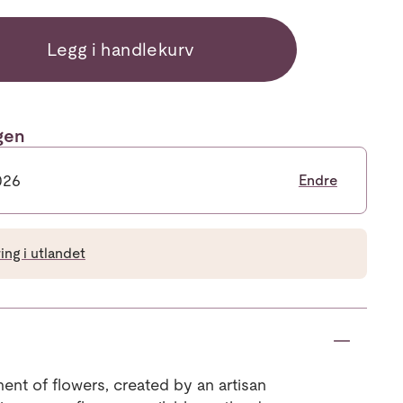
Legg i handlekurv
ngen
026
Endre
ng i utlandet
ent of flowers, created by an artisan