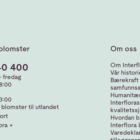
blomster
Om oss
40 400
Om Interfl
Vår histori
 fredag
Bærekraft
18:00
samfunnsa
Humanitær
13:00
Interfloras
blomster til utlandet
kvalitetss
ort
Hvordan bl
ora +
Interflora 
Varedeklar
tilleggspr