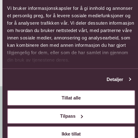
Vi bruker informasjonskapsler for å gi innhold og annonser
et personlig preg, for å levere sosiale mediefunksjoner og
for å analysere trafikken vår. Vi deler dessuten informasjon
om hvordan du bruker nettstedet vårt, med partnerne våre
12 Roses
15 Roses Long Stemmed
15 
innen sosiale medier, annonsering og analysearbeid, som
St
1771,-
1870,-
kan kombinere den med annen informasjon du har gjort
165
tilgjengelig for dem, eller som de har samlet inn gjennom
din bruk av tjenestene deres.
Detaljer
Tillat alle
Tilpass
Ikke tillat