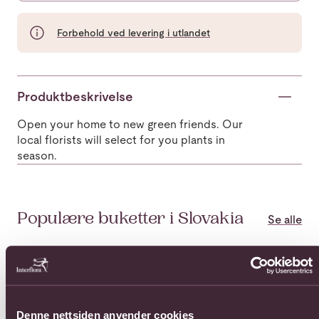
Forbehold ved levering i utlandet
Produktbeskrivelse
Open your home to new green friends. Our
local florists will select for you plants in
season.
Populære buketter i Slovakia
Se alle
Se mer om 12 Roses
Se mer om 15 Roses Long Ste
Se 
Denne nettsiden anvender cookies